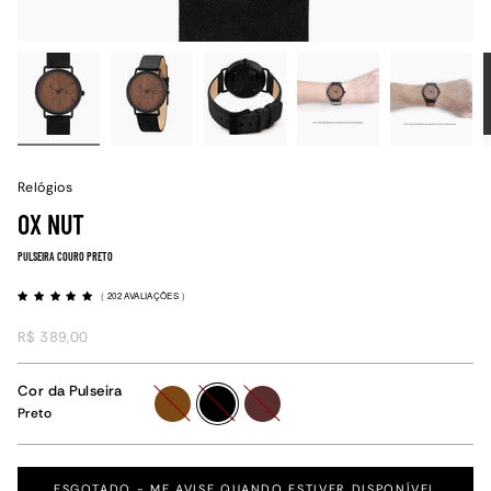
Relógios
OX NUT
PULSEIRA COURO PRETO
(
202 AVALIAÇÕES
)
R$ 389,00
Cor da Pulseira
marrom
preto
bordo
Preto
ESGOTADO - ME AVISE QUANDO ESTIVER DISPONÍVEL