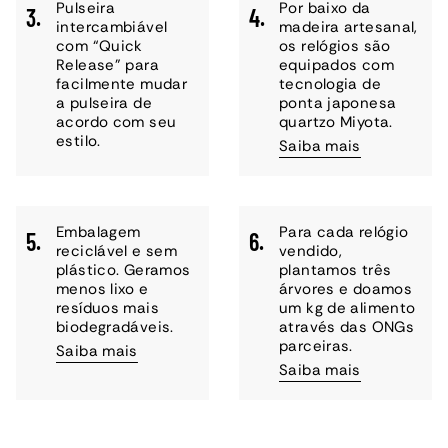
Pulseira
Por baixo da
3.
4.
intercambiável
madeira artesanal,
com “Quick
os relógios são
Release” para
equipados com
facilmente mudar
tecnologia de
a pulseira de
ponta japonesa
acordo com seu
quartzo Miyota.
estilo.
Saiba mais
Embalagem
Para cada relógio
5.
6.
reciclável e sem
vendido,
plástico. Geramos
plantamos três
menos lixo e
árvores e doamos
resíduos mais
um kg de alimento
biodegradáveis.
através das ONGs
parceiras.
Saiba mais
Saiba mais