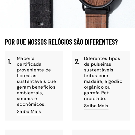
POR QUE NOSSOS RELÓGIOS SÃO DIFERENTES?
Madeira
Diferentes tipos
1.
2.
certificada
de pulseiras
proveniente de
sustentáveis
florestas
feitas com
sustentáveis que
madeira, algodão
geram benefícios
orgânico ou
ambientais,
garrafa Pet
sociais e
reciclado.
econômicos.
Saiba Mais
Saiba Mais