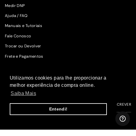
Medir DNP
Ajuda / FAQ
Manuais e Tutoriais
Fale Conosco
Trocar ou Devolver
Frete e Pagamentos
SIGA A WOODZ
Utilizamos cookies para lhe proporcionar a
Fique por dentro das novidades.
melhor experiência de compra online.
Saiba Mais
ME INSCREVER
Entendi!
I
F
T
P
Y
n
a
i
i
o
s
c
k
n
u
t
e
T
t
T