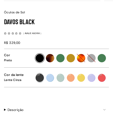
Óculos de Sol
DAVOS BLACK
(
AVALIE AGORA!
)
R$ 329,00
Cor
preto
tartaruga
verde
amarelo-
havana
grafite
verde
Preto
ocre
Cor da lente
Lente
Lente
Lente
Lente
Lente
Lente
Lente
Cinza
Azul
Verde
Laranja
Amarelo
Lilás
Vermelha
Lente Cinza
Claro
Claro
Descrição