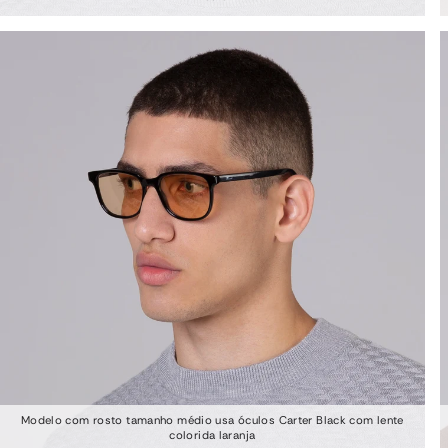
Modelo com rosto tamanho médio usa óculos Carter Black com lente
colorida laranja