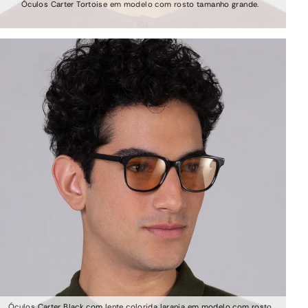
Óculos Carter Tortoise em modelo com rosto tamanho grande.
Óculos Carter Black com lente colorida laranja em modelo com rosto