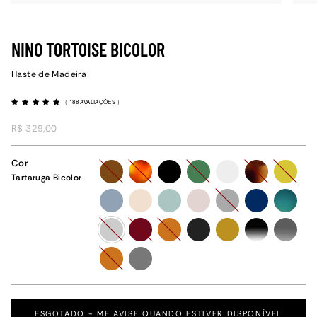
NINO TORTOISE BICOLOR
Haste de Madeira
(
188 AVALIAÇÕES
)
R$ 329,00
Cor
marrom
havana
preto
verde
cristal
tartaruga
amarelo
Tartaruga Bicolor
azul-
champanhe
menta
rose
grafite
azul
verde-
claro
degrade
tartaruga-
vinho
caramelo
preto-
amarelo-
preto-
grafite-
bicolor
fosco
ocre
degrade
degrade
caramelo
grafite-
fosco
ESGOTADO - ME AVISE QUANDO ESTIVER DISPONÍVEL