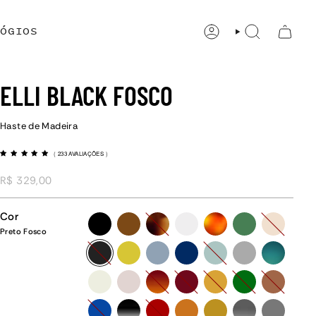
ÓGIOS
CONTA
PESQUISAR
ELLI BLACK FOSCO
Haste de Madeira
(
233 AVALIAÇÕES
)
R$ 329,00
Cor
preto
marrom
tartaruga
cristal
havana
verde
champan
Preto Fosco
preto-
amarelo
azul-
azul
menta
grafite
verde-
fosco
claro
degrade
off-
rose
vermelho-
vinho
amarelo-
verde-
caramelo-
white
degrade
fosco
fosco
fosco
azul-
preto-
vermelho-
caramelo
amarelo-
grafite-
grafite-