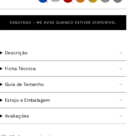
fosco
degrade
fosco
ocre
degrade
fosco
ESGOTADO - ME AVISE QUANDO ESTIVER DISPONÍVEL
Descrição
Ficha Técnica
Guia de Tamanho
Estojo e Embalagem
Avaliações