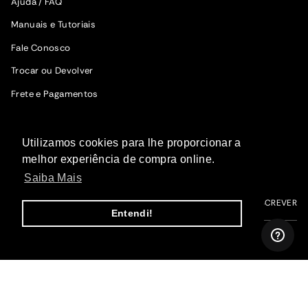
Ajuda / FAQ
Manuais e Tutoriais
Fale Conosco
Trocar ou Devolver
Frete e Pagamentos
SIGA A WOODZ
Utilizamos cookies para lhe proporcionar a
Fique por dentro das novidades.
melhor experiência de compra online.
Saiba Mais
ME INSCREVER
Entendi!
I
F
T
P
Y
n
a
i
i
o
s
c
k
n
u
t
e
T
t
T
a
b
o
e
u
g
o
k
r
b
r
o
e
e