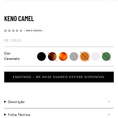
KENO CAMEL
(
AVALIE AGORA!
)
R$ 299,00
Cor
preto
tartaruga
havana
grafite
caramelo
cristal
verde
Caramelo
ESGOTADO - ME AVISE QUANDO ESTIVER DISPONÍVEL
Descrição
Ficha Técnica