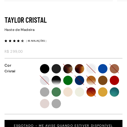
TAYLOR CRISTAL
Haste de Madeira
(
86 AVALIAÇÕES
)
R$ 299,00
Cor
preto
preto-
tartaruga-
tartaruga
cristal
azul-
caramel
Cristal
fosco
fosco
fosco
fosco
cristal-
preto-
verde-
azul
caramelo-
marrom
vermelh
fosco
degrade
fosco
degrade
fosco
grafite
verde
champanhe
off-
vermelho-
amarelo-
verde-
white
degrade
fosco
degrade
rose
grafite
ESGOTADO - ME AVISE QUANDO ESTIVER DISPONÍVEL