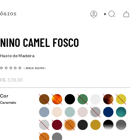
ÓGIOS
CONTA
PESQUISAR
NINO CAMEL FOSCO
Haste de Madeira
(
AVALIE AGORA!
)
R$ 329,00
Cor
marrom
havana
preto
verde
cristal
tartaruga
amarelo
Caramelo
azul-
champanhe
menta
rose
grafite
azul
verde-
claro
degrade
tartaruga-
vinho
caramelo
preto-
amarelo-
preto-
grafite-
bicolor
fosco
ocre
degrade
degrade
caramelo
grafite-