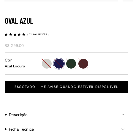
OVAL AZUL
(
32 AVALIAÇÕES
)
R$ 299,00
Cor
prata
azul-
verde-
vinho-
Azul Escuro
escuro
escuro
escuro
ESGOTADO - ME AVISE QUANDO ESTIVER DISPONÍVEL
Descrição
Ficha Técnica