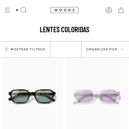
Avançar
para
PESQUISAR
CONTA
conteúdo
LENTES COLORIDAS
ORGANIZAR
MOSTRAR FILTROS
ORGANIZAR POR
POR