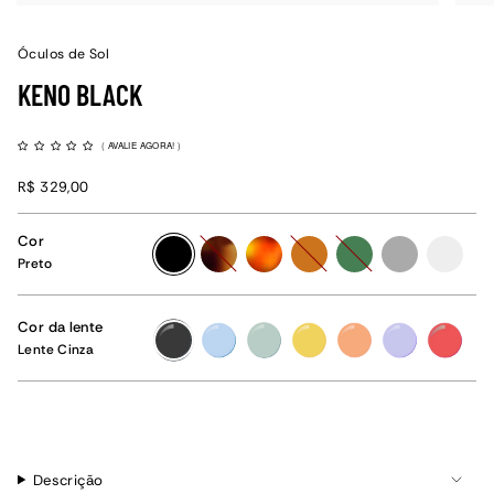
Óculos de Sol
KENO BLACK
(
AVALIE AGORA!
)
R$ 329,00
Cor
preto
tartaruga
havana
caramelo
verde
grafite
cristal
Preto
Cor da lente
Lente
Lente
Lente
Lente
Lente
Lente
Lente
Cinza
Azul
Verde
Amarelo
Laranja
Lilás
Vermelha
Lente Cinza
Claro
Claro
Descrição