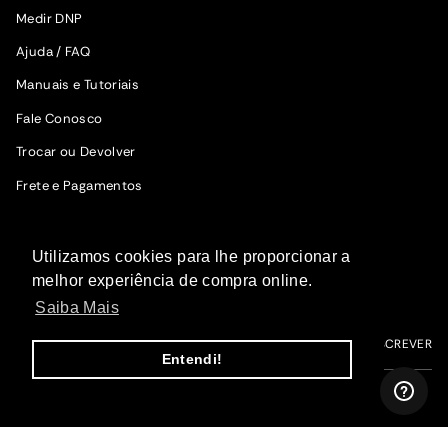
Medir DNP
Ajuda / FAQ
Manuais e Tutoriais
Fale Conosco
Trocar ou Devolver
Frete e Pagamentos
SIGA A WOODZ
Utilizamos cookies para lhe proporcionar a
Fique por dentro das novidades.
melhor experiência de compra online.
Saiba Mais
ME INSCREVER
Entendi!
I
F
T
P
Y
n
a
i
i
o
s
c
k
n
u
t
e
T
t
T