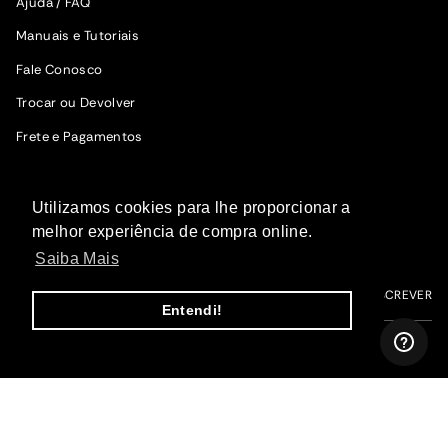
Ajuda / FAQ
Manuais e Tutoriais
Fale Conosco
Trocar ou Devolver
Frete e Pagamentos
SIGA A WOODZ
Utilizamos cookies para lhe proporcionar a
Fique por dentro das novidades.
melhor experiência de compra online.
Saiba Mais
ME INSCREVER
Entendi!
I
F
T
P
Y
n
a
i
i
o
s
c
k
n
u
t
e
T
t
T
a
b
o
e
u
g
o
k
r
b
r
o
e
e