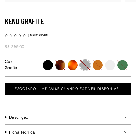
KENO GRAFITE
(
AVALIE AGORA!
)
R$ 299,00
Cor
preto
tartaruga
havana
grafite
caramelo
cristal
verde
Grafite
ESGOTADO - ME AVISE QUANDO ESTIVER DISPONÍVEL
Descrição
Ficha Técnica