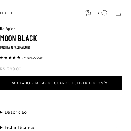
ÓGIOS
CONTA
PESQUISAR
Relógios
MOON BLACK
PULSEIRA DE MADEIRA ÉBANO
(
14 AVALIAÇÕES
)
R$ 399,00
ESGOTADO - ME AVISE QUANDO ESTIVER DISPONÍVEL
Descrição
Ficha Técnica