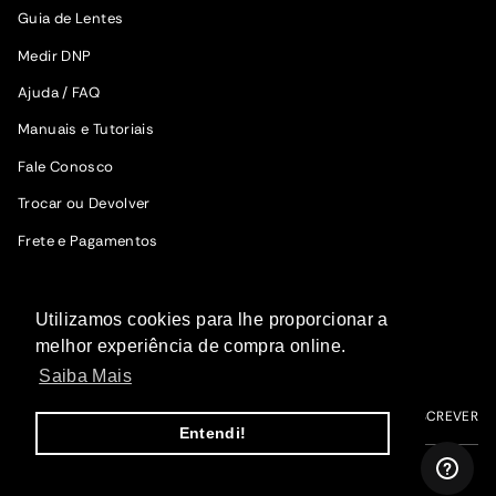
Guia de Lentes
Medir DNP
Ajuda / FAQ
Manuais e Tutoriais
Fale Conosco
Trocar ou Devolver
Frete e Pagamentos
SIGA A WOODZ
Utilizamos cookies para lhe proporcionar a
Fique por dentro das novidades.
melhor experiência de compra online.
Saiba Mais
ME INSCREVER
Entendi!
I
F
T
P
Y
n
a
i
i
o