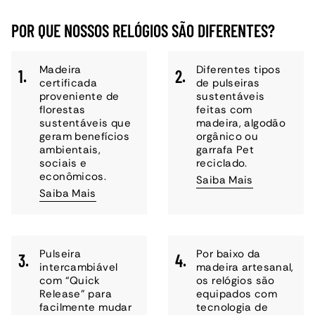
POR QUE NOSSOS RELÓGIOS SÃO DIFERENTES?
Madeira
Diferentes tipos
1.
2.
certificada
de pulseiras
proveniente de
sustentáveis
florestas
feitas com
sustentáveis que
madeira, algodão
geram benefícios
orgânico ou
ambientais,
garrafa Pet
sociais e
reciclado.
econômicos.
Saiba Mais
Saiba Mais
Pulseira
Por baixo da
3.
4.
intercambiável
madeira artesanal,
com “Quick
os relógios são
Release” para
equipados com
facilmente mudar
tecnologia de