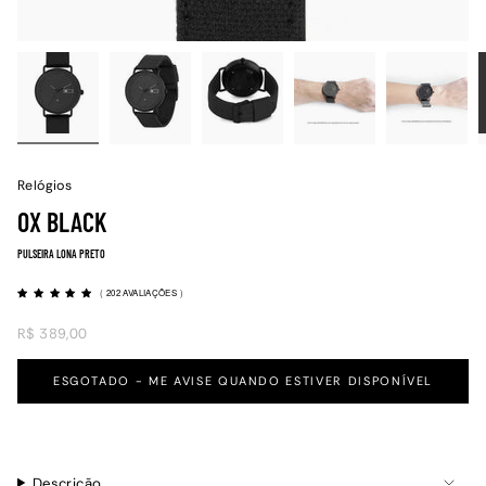
Relógios
OX BLACK
PULSEIRA LONA PRETO
(
202 AVALIAÇÕES
)
R$ 389,00
ESGOTADO - ME AVISE QUANDO ESTIVER DISPONÍVEL
Descrição