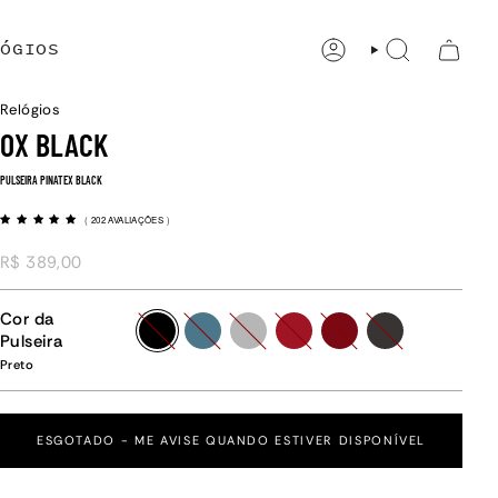
ÓGIOS
CONTA
PESQUISAR
Relógios
OX BLACK
PULSEIRA PINATEX BLACK
(
202 AVALIAÇÕES
)
R$ 389,00
Cor da
preto
marine
cinza
paprika
mulberry
carvao
Pulseira
Preto
ESGOTADO - ME AVISE QUANDO ESTIVER DISPONÍVEL