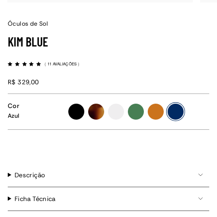
Óculos de Sol
KIM BLUE
(
11 AVALIAÇÕES
)
R$ 329,00
Cor
preto
tartaruga
cristal
verde
caramelo
azul
Azul
Descrição
Ficha Técnica