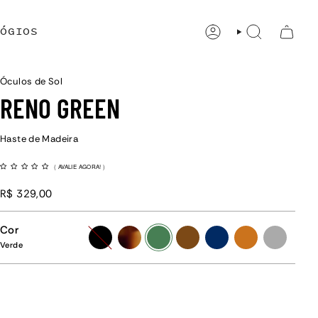
ÓGIOS
CONTA
PESQUISAR
Óculos de Sol
RENO GREEN
Haste de Madeira
(
AVALIE AGORA!
)
R$ 329,00
Cor
preto
tartaruga
verde
marrom
azul
caramelo
grafite
Verde