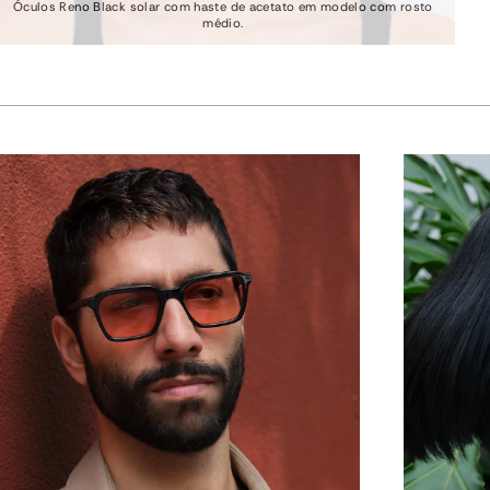
Óculos Reno Black solar com haste de acetato em modelo com rosto
médio.