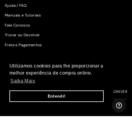
Ajuda / FAQ
Manuais e Tutoriais
Fale Conosco
Trocar ou Devolver
Frete e Pagamentos
SIGA A WOODZ
Utilizamos cookies para lhe proporcionar a
Fique por dentro das novidades.
melhor experiência de compra online.
Saiba Mais
ME INSCREVER
Entendi!
I
F
T
P
Y
n
a
i
i
o
s
c
k
n
u
t
e
T
t
T
a
b
o
e
u
g
o
k
r
b