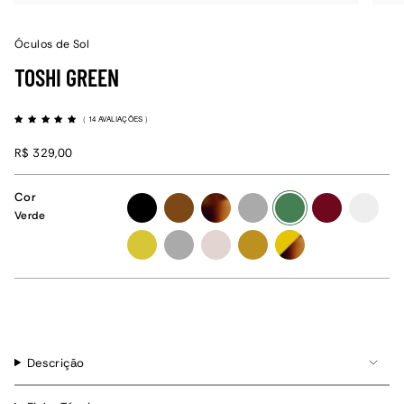
Óculos de Sol
TOSHI GREEN
(
14 AVALIAÇÕES
)
R$ 329,00
Cor
preto
marrom
tartaruga
grafite
verde
vinho
cristal
Verde
amarelo
grafite
rose
amarelo-
amarelo-
ocre
tartaruga
Descrição