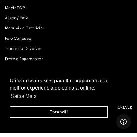
Medir DNP
Ajuda / FAQ
Manuais e Tutoriais
Fale Conosco
Trocar ou Devolver
Frete e Pagamentos
SIGA A WOODZ
Utilizamos cookies para lhe proporcionar a
Fique por dentro das novidades.
melhor experiência de compra online.
Saiba Mais
ME INSCREVER
Entendi!
I
F
T
P
Y
n
a
i
i
o
s
c
k
n
u
t
e
T
t
T