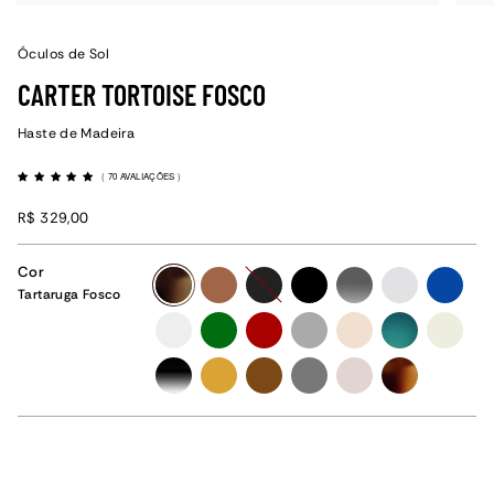
Óculos de Sol
CARTER TORTOISE FOSCO
Haste de Madeira
(
70 AVALIAÇÕES
)
R$ 329,00
Cor
tartaruga-
caramelo-
preto-
preto
cinza-
cristal-
azul-
Tartaruga Fosco
fosco
fosco
fosco
degrade
fosco
fosco
cristal
verde-
vermelho-
grafite
champanhe
verde-
off-
fosco
fosco
degrade
white
preto-
amarelo-
marrom
grafite-
rose
tartaruga
degrade
fosco
fosco