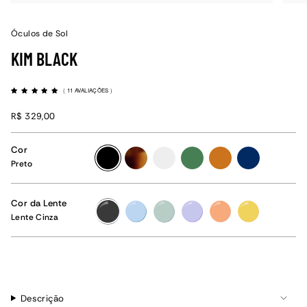
Óculos de Sol
KIM BLACK
(
11 AVALIAÇÕES
)
R$ 329,00
Cor
preto
tartaruga
cristal
verde
caramelo
azul
Preto
Cor da Lente
Lente
Lente
Lente
Lente
Lente
Lente
Cinza
Azul
Verde
Lilás
Laranja
Amarelo
Lente Cinza
Claro
Claro
Descrição