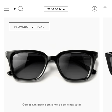
Avançar
para
PESQUISAR
CONTA
conteúdo
PROVADOR VIRTUAL
Óculos Kim Black com lente de sol cinza total