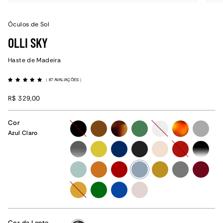
Óculos de Sol
OLLI SKY
Haste de Madeira
(
87 AVALIAÇÕES
)
R$ 329,00
Cor
preto
marrom
tartaruga
verde
cristal
havana
grafite
Azul Claro
cinza-
amarelo
azul
preto-
champanhe
vermelho
preto-
degrade
fosco
degrade
menta
caramelo
vermelho-
azul-
amarelo-
grafite-
vinho
fosco
claro
ocre
fosco
amarelo-
verde-
azul-
rose
fosco
fosco
fosco
Cor da Lente