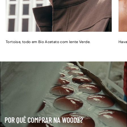
Tortoise, todo em Bio Acetato com lente Verde.
Hava
POR QUÊ COMPRAR NA WOODZ?