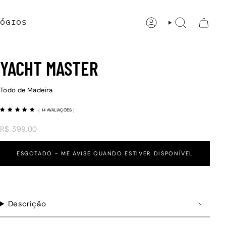
ÓGIOS
CONTA
PESQUISAR
YACHT MASTER
Todo de Madeira
(
14 AVALIAÇÕES
)
R$ 399,00
ESGOTADO - ME AVISE QUANDO ESTIVER DISPONÍVEL
Descrição