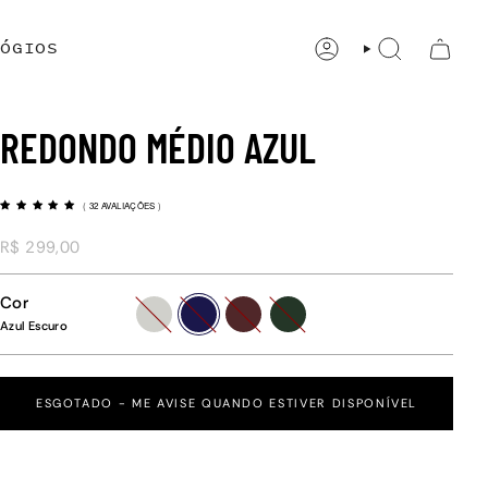
ÓGIOS
CONTA
PESQUISAR
REDONDO MÉDIO AZUL
(
32 AVALIAÇÕES
)
R$ 299,00
Cor
prata
azul-
vinho-
verde-
escuro
escuro
escuro
Azul Escuro
ESGOTADO - ME AVISE QUANDO ESTIVER DISPONÍVEL