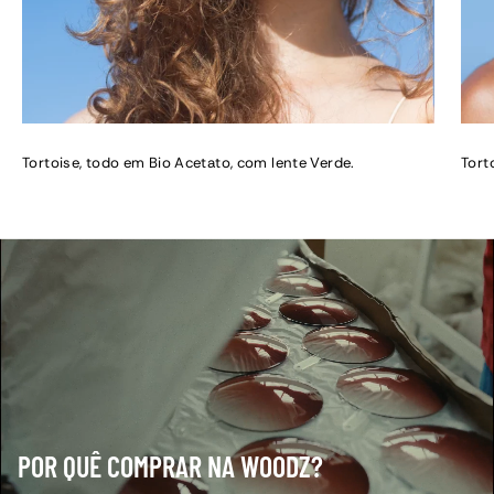
Tortoise, todo em Bio Acetato, com lente Verde.
Tort
POR QUÊ COMPRAR NA WOODZ?