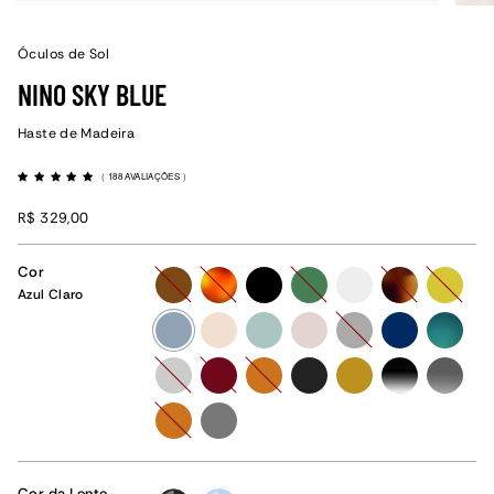
Óculos de Sol
NINO SKY BLUE
Haste de Madeira
(
188 AVALIAÇÕES
)
R$ 329,00
Cor
marrom
havana
preto
verde
cristal
tartaruga
amarelo
Azul Claro
azul-
champanhe
menta
rose
grafite
azul
verde-
claro
degrade
tartaruga-
vinho
caramelo
preto-
amarelo-
preto-
grafite-
bicolor
fosco
ocre
degrade
degrade
caramelo
grafite-
fosco
Cor da Lente